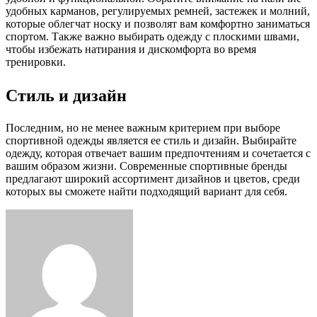
удобных карманов, регулируемых ремней, застежек и молний,
которые облегчат носку и позволят вам комфортно заниматься
спортом. Также важно выбирать одежду с плоскими швами,
чтобы избежать натирания и дискомфорта во время
тренировки.
Стиль и дизайн
Последним, но не менее важным критерием при выборе
спортивной одежды является ее стиль и дизайн. Выбирайте
одежду, которая отвечает вашим предпочтениям и сочетается с
вашим образом жизни. Современные спортивные бренды
предлагают широкий ассортимент дизайнов и цветов, среди
которых вы сможете найти подходящий вариант для себя.
Facebook
Twitter
LinkedIn
Tumblr
Pinterest
Reddit
VKontakte
Odnoklassniki
Skype
WhatsApp
Telegram
Viber
Share
Print
via
Email