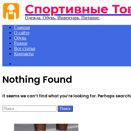
Спортивные То
Menu
Одежда. Обувь. Инвентарь. Питание.
Главная
О сайте
Обувь
Разное
Все статьи
Контакты
Search
for
Nothing Found
It seems we can’t find what you’re looking for. Perhaps search
Найти:
ЧИТАЕМОЕ